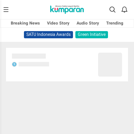
Breaking News
Video Story
Audio Story
Trending
SATU Indonesia Awards
Green Initiative
Sedang memuat...
Sedang memuat...
S