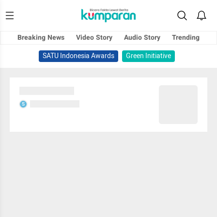
Breaking News
Video Story
Audio Story
Trending
SATU Indonesia Awards
Green Initiative
Sedang memuat...
Sedang memuat...
S