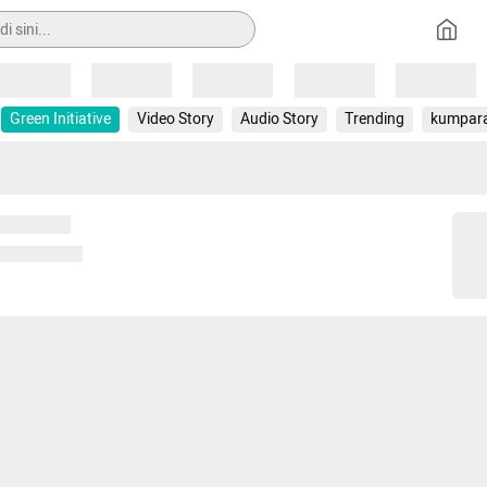
Loading
Loading
Loading
Loading
Loading
Green Initiative
Video Story
Audio Story
Trending
kumpar
 memuat...
ng memuat...