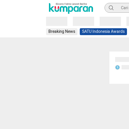
Pencarian
Loading
Loading
Loading
Breaking News
SATU Indonesia Awards
Sedang
Seda
S