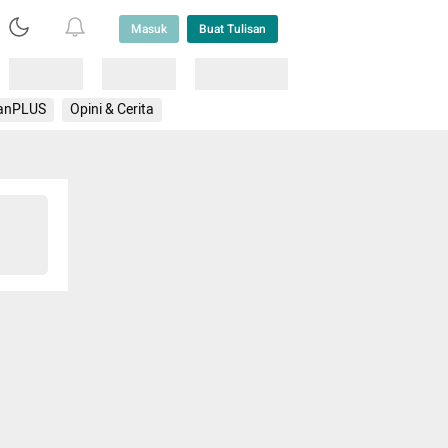
Masuk
Buat Tulisan
Loading
Loading
Lainnya
anPLUS
Opini & Cerita