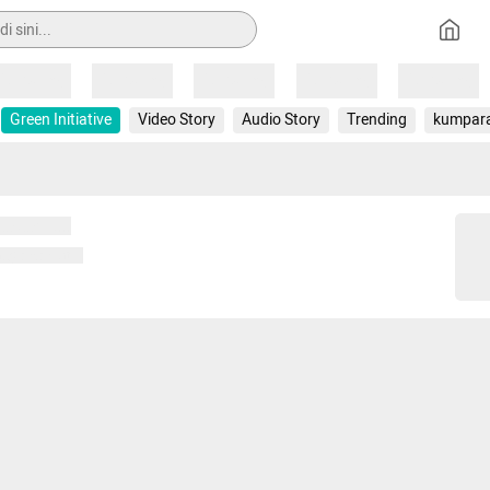
Loading
Loading
Loading
Loading
Loading
Green Initiative
Video Story
Audio Story
Trending
kumpar
 memuat...
ng memuat...