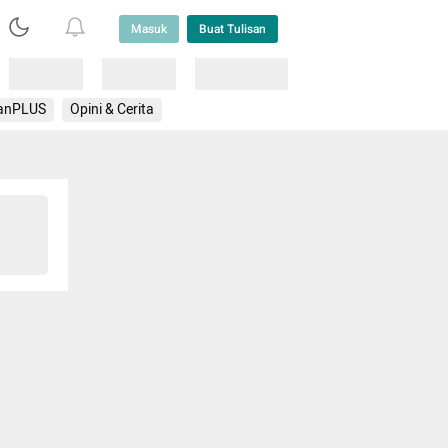
Masuk
Buat Tulisan
Loading
Loading
Lainnya
anPLUS
Opini & Cerita