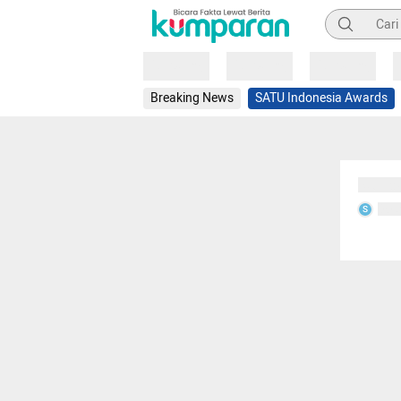
Pencarian
Loading
Loading
Loading
Breaking News
SATU Indonesia Awards
Sedang
Seda
S