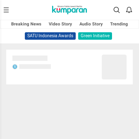
Breaking News
Video Story
Audio Story
Trending
SATU Indonesia Awards
Green Initiative
Sedang memuat...
Sedang memuat...
S