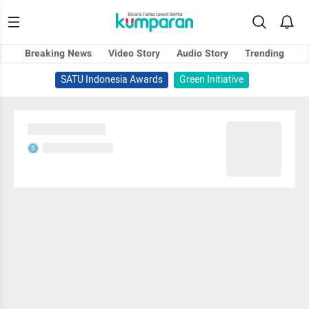
Breaking News
Video Story
Audio Story
Trending
SATU Indonesia Awards
Green Initiative
Sedang memuat...
Sedang memuat...
S