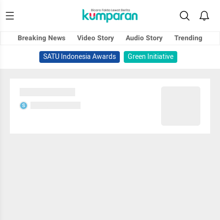
Breaking News
Video Story
Audio Story
Trending
SATU Indonesia Awards
Green Initiative
Sedang memuat...
Sedang memuat...
S