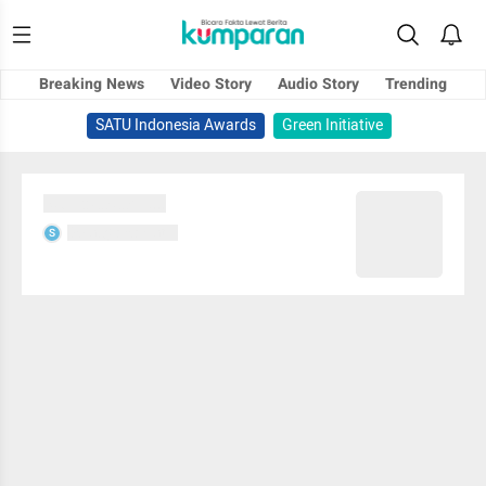
Breaking News
Video Story
Audio Story
Trending
SATU Indonesia Awards
Green Initiative
Sedang memuat...
Sedang memuat...
S