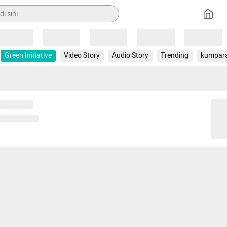
Loading
Loading
Loading
Loading
Loading
Green Initiative
Video Story
Audio Story
Trending
kumpar
 memuat...
ng memuat...