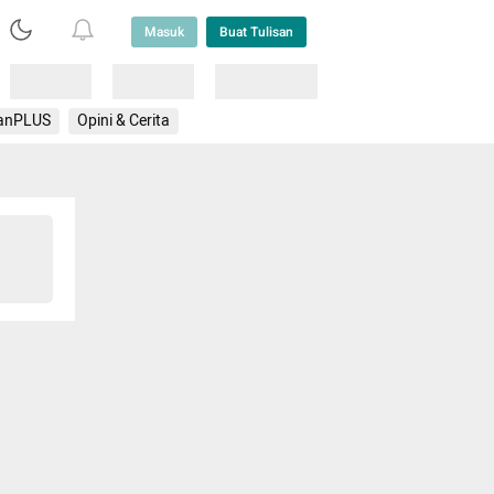
Masuk
Buat Tulisan
Loading
Loading
Lainnya
anPLUS
Opini & Cerita