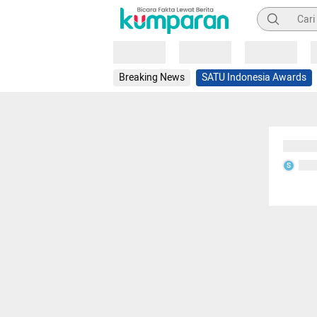
Pencarian
Loading
Loading
Loading
Breaking News
SATU Indonesia Awards
Sedang
Seda
S