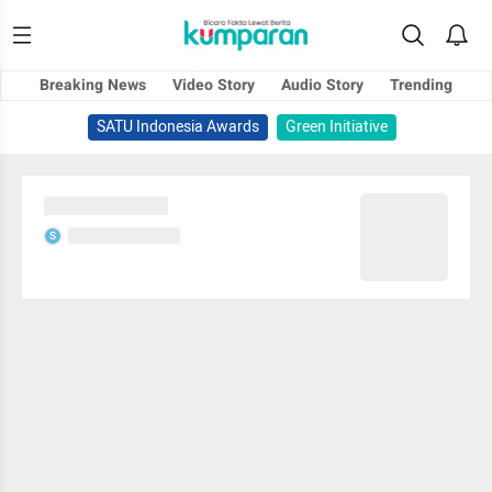
Breaking News
Video Story
Audio Story
Trending
SATU Indonesia Awards
Green Initiative
Sedang memuat...
Sedang memuat...
S