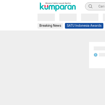
Pencarian
Loading
Loading
Loading
Breaking News
SATU Indonesia Awards
Sedang
Seda
S