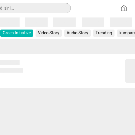
Loading
Loading
Loading
Loading
Loading
Green Initiative
Video Story
Audio Story
Trending
kumpar
 memuat...
ng memuat...