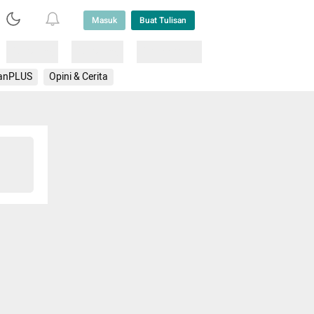
Masuk
Buat Tulisan
Loading
Loading
Lainnya
anPLUS
Opini & Cerita