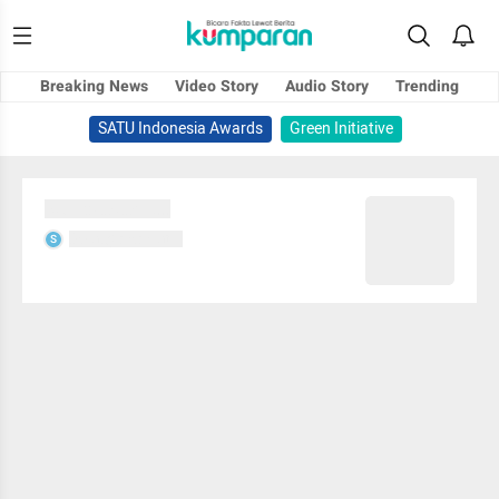
Breaking News
Video Story
Audio Story
Trending
SATU Indonesia Awards
Green Initiative
Sedang memuat...
Sedang memuat...
S