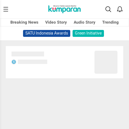
Breaking News
Video Story
Audio Story
Trending
SATU Indonesia Awards
Green Initiative
Sedang memuat...
Sedang memuat...
S