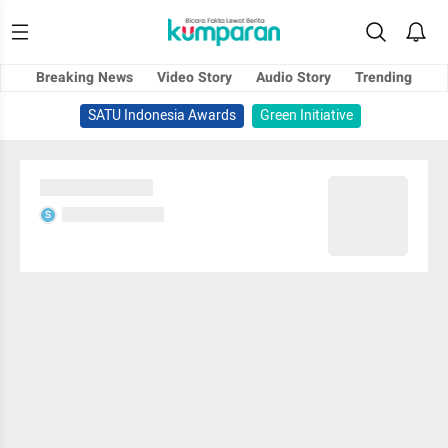
Breaking News
Video Story
Audio Story
Trending
SATU Indonesia Awards
Green Initiative
Sedang memuat...
Sedang memuat...
S