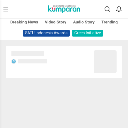
Breaking News
Video Story
Audio Story
Trending
SATU Indonesia Awards
Green Initiative
Sedang memuat...
Sedang memuat...
S