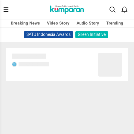
Breaking News
Video Story
Audio Story
Trending
SATU Indonesia Awards
Green Initiative
Sedang memuat...
Sedang memuat...
S