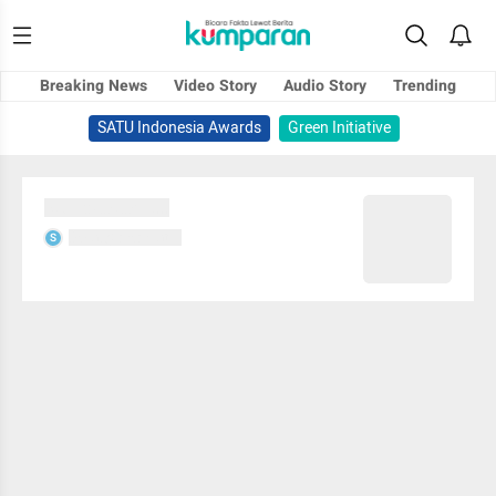
Breaking News
Video Story
Audio Story
Trending
SATU Indonesia Awards
Green Initiative
Sedang memuat...
Sedang memuat...
S