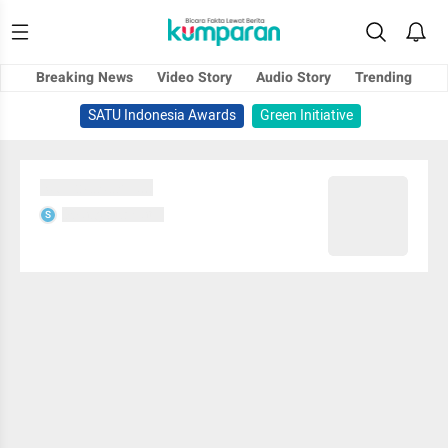
Breaking News
Video Story
Audio Story
Trending
SATU Indonesia Awards
Green Initiative
Sedang memuat...
Sedang memuat...
S