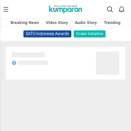
Breaking News
Video Story
Audio Story
Trending
SATU Indonesia Awards
Green Initiative
Sedang memuat...
Sedang memuat...
S