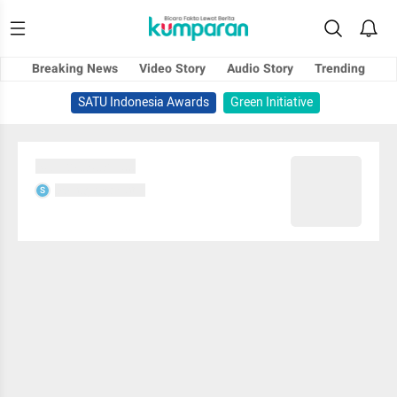
Breaking News
Video Story
Audio Story
Trending
SATU Indonesia Awards
Green Initiative
Sedang memuat...
Sedang memuat...
S