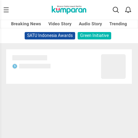
Breaking News
Video Story
Audio Story
Trending
SATU Indonesia Awards
Green Initiative
Sedang memuat...
Sedang memuat...
S