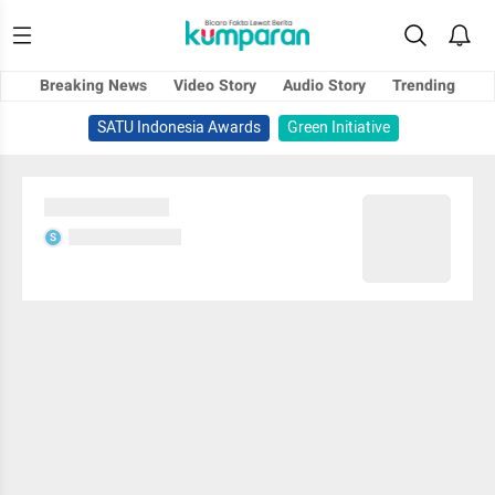
Breaking News
Video Story
Audio Story
Trending
SATU Indonesia Awards
Green Initiative
Sedang memuat...
Sedang memuat...
S