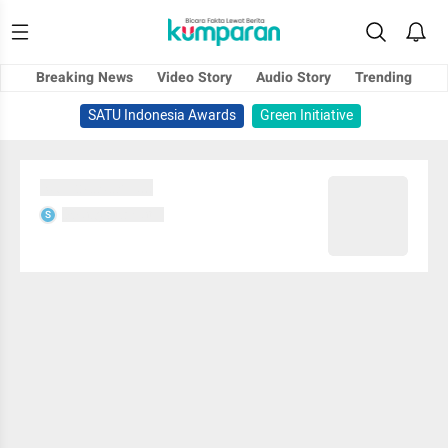
Breaking News
Video Story
Audio Story
Trending
SATU Indonesia Awards
Green Initiative
Sedang memuat...
Sedang memuat...
S