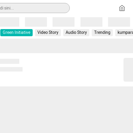
Loading
Loading
Loading
Loading
Loading
Green Initiative
Video Story
Audio Story
Trending
kumpar
 memuat...
ng memuat...