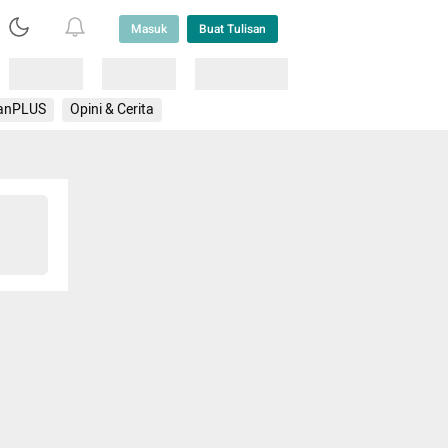
Masuk
Buat Tulisan
Loading
Loading
Lainnya
anPLUS
Opini & Cerita