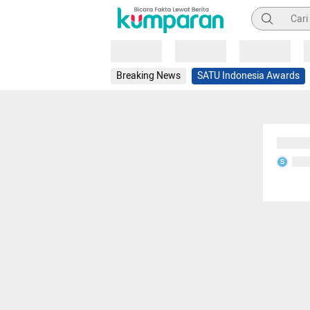
Pencarian
Loading
Loading
Loading
Breaking News
SATU Indonesia Awards
Sedang
Seda
S