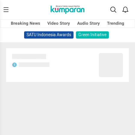
Breaking News
Video Story
Audio Story
Trending
SATU Indonesia Awards
Green Initiative
Sedang memuat...
Sedang memuat...
S