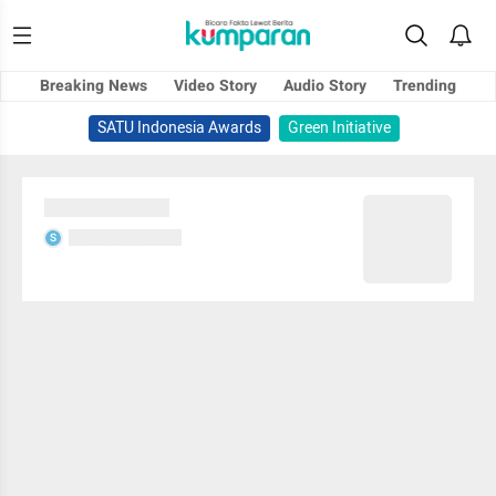
Breaking News
Video Story
Audio Story
Trending
SATU Indonesia Awards
Green Initiative
Sedang memuat...
Sedang memuat...
S