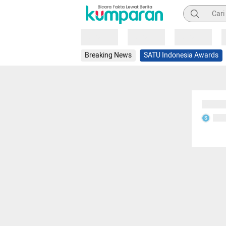
Pencarian
Loading
Loading
Loading
Breaking News
SATU Indonesia Awards
Sedang
Seda
S