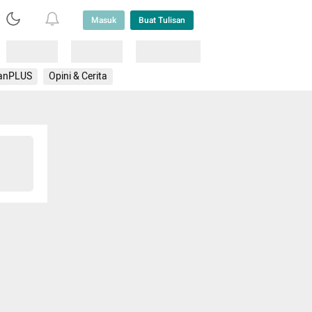
Masuk
Buat Tulisan
Loading
Loading
Lainnya
anPLUS
Opini & Cerita