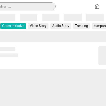
Loading
Loading
Loading
Loading
Loading
Green Initiative
Video Story
Audio Story
Trending
kumpar
 memuat...
ng memuat...