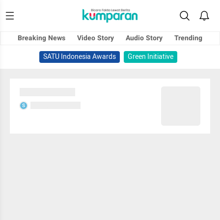
Breaking News
Video Story
Audio Story
Trending
SATU Indonesia Awards
Green Initiative
Sedang memuat...
Sedang memuat...
S