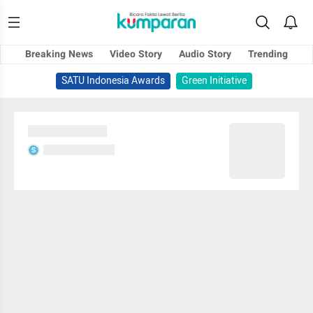
Breaking News
Video Story
Audio Story
Trending
SATU Indonesia Awards
Green Initiative
Sedang memuat...
Sedang memuat...
S