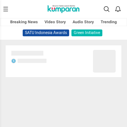
Breaking News
Video Story
Audio Story
Trending
SATU Indonesia Awards
Green Initiative
Sedang memuat...
Sedang memuat...
S