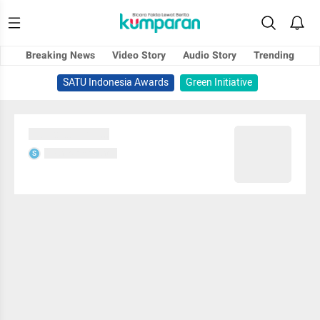
Breaking News
Video Story
Audio Story
Trending
SATU Indonesia Awards
Green Initiative
Sedang memuat...
Sedang memuat...
S