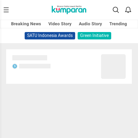
Breaking News
Video Story
Audio Story
Trending
SATU Indonesia Awards
Green Initiative
Sedang memuat...
Sedang memuat...
S