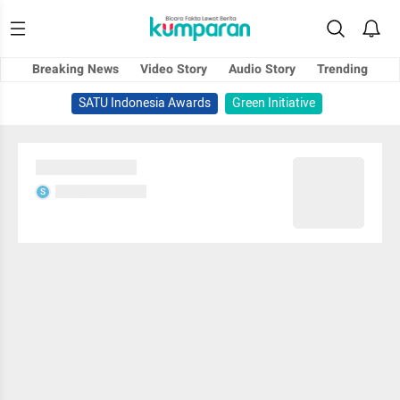
Breaking News
Video Story
Audio Story
Trending
SATU Indonesia Awards
Green Initiative
Sedang memuat...
Sedang memuat...
S