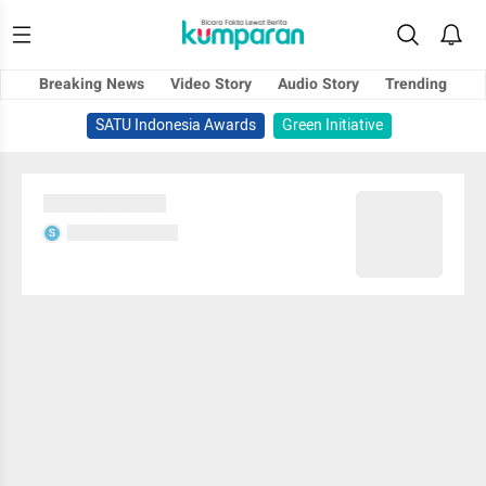
Breaking News
Video Story
Audio Story
Trending
SATU Indonesia Awards
Green Initiative
Sedang memuat...
Sedang memuat...
S