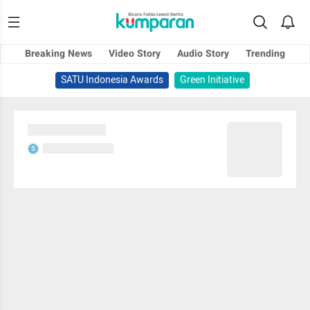
Breaking News
Video Story
Audio Story
Trending
SATU Indonesia Awards
Green Initiative
Sedang memuat...
Sedang memuat...
S