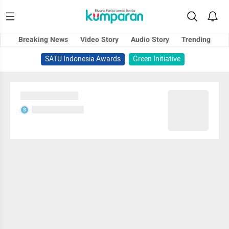
Breaking News
Video Story
Audio Story
Trending
SATU Indonesia Awards
Green Initiative
Sedang memuat...
Sedang memuat...
S