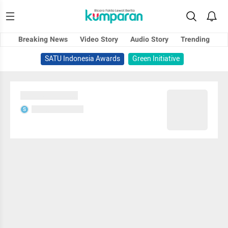
Breaking News
Video Story
Audio Story
Trending
SATU Indonesia Awards
Green Initiative
Sedang memuat...
Sedang memuat...
S