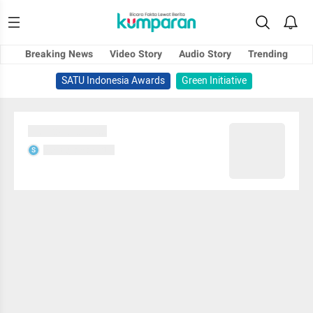
Breaking News
Video Story
Audio Story
Trending
SATU Indonesia Awards
Green Initiative
Sedang memuat...
Sedang memuat...
S