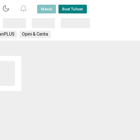
Masuk
Buat Tulisan
Loading
Loading
Lainnya
anPLUS
Opini & Cerita