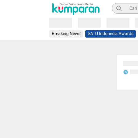
Pencarian
Loading
Loading
Loading
Breaking News
SATU Indonesia Awards
Sedang
Seda
S