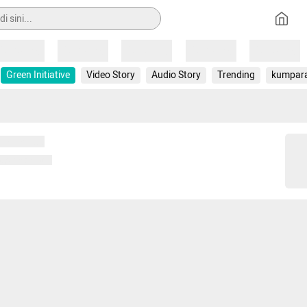
Loading
Loading
Loading
Loading
Loading
Green Initiative
Video Story
Audio Story
Trending
kumpar
 memuat...
ng memuat...