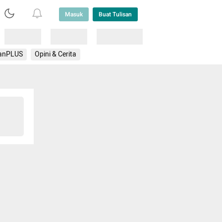
Masuk
Buat Tulisan
Loading
Loading
Lainnya
anPLUS
Opini & Cerita