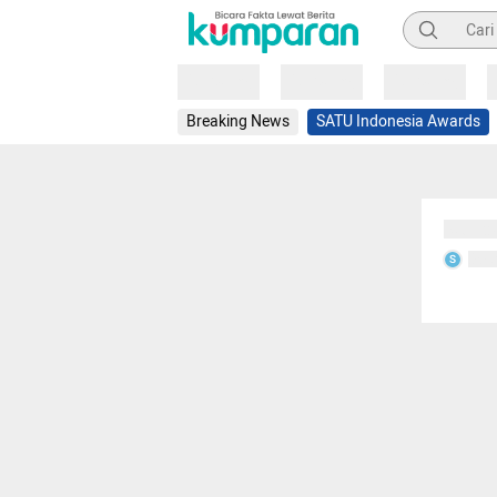
Pencarian
Loading
Loading
Loading
Breaking News
SATU Indonesia Awards
Sedang
Seda
S