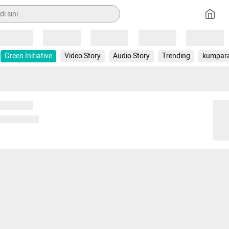
Loading
Loading
Loading
Loading
Loading
Green Initiative
Video Story
Audio Story
Trending
kumpar
 memuat...
ng memuat...