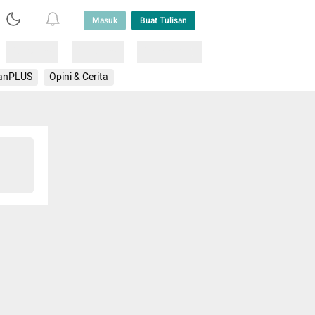
Masuk
Buat Tulisan
Loading
Loading
Lainnya
anPLUS
Opini & Cerita