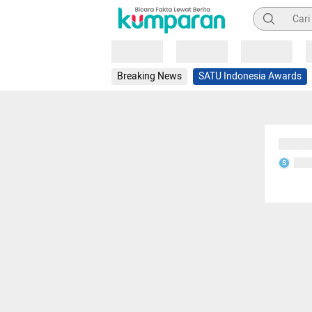
Pencarian
Loading
Loading
Loading
Breaking News
SATU Indonesia Awards
Sedang
Seda
S