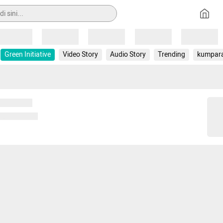
Loading
Loading
Loading
Loading
Loading
Green Initiative
Video Story
Audio Story
Trending
kumpar
 memuat...
ng memuat...