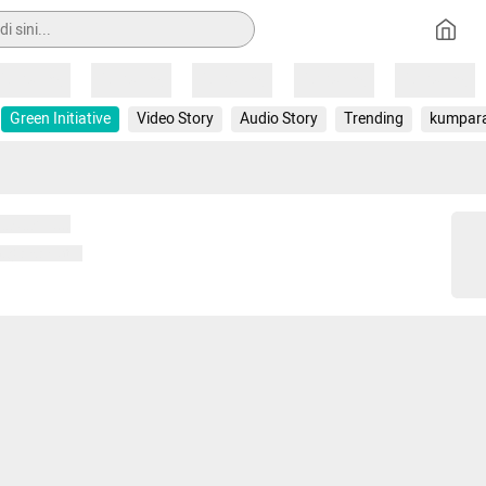
Loading
Loading
Loading
Loading
Loading
Green Initiative
Video Story
Audio Story
Trending
kumpar
 memuat...
ng memuat...