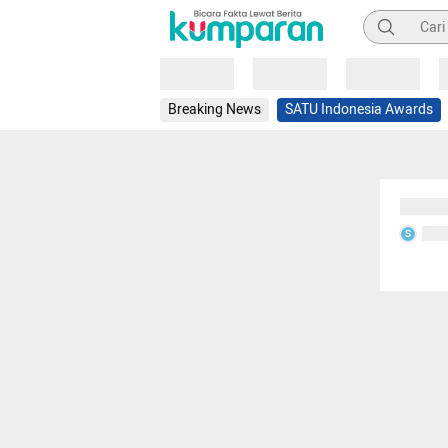
Pencarian
Loading
Loading
Loading
Breaking News
SATU Indonesia Awards
Sedang
Seda
S