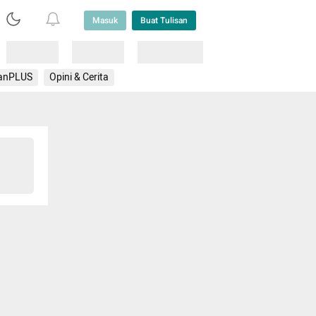
Masuk
Buat Tulisan
Loading
Loading
Lainnya
anPLUS
Opini & Cerita