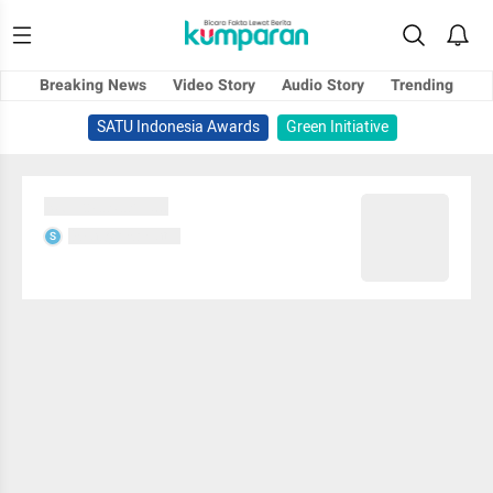
Breaking News
Video Story
Audio Story
Trending
SATU Indonesia Awards
Green Initiative
Sedang memuat...
Sedang memuat...
S