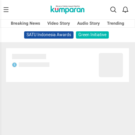
Breaking News
Video Story
Audio Story
Trending
SATU Indonesia Awards
Green Initiative
Sedang memuat...
Sedang memuat...
S