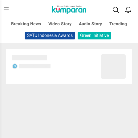
Breaking News
Video Story
Audio Story
Trending
SATU Indonesia Awards
Green Initiative
Sedang memuat...
Sedang memuat...
S