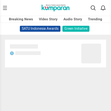
Breaking News
Video Story
Audio Story
Trending
SATU Indonesia Awards
Green Initiative
Sedang memuat...
Sedang memuat...
S