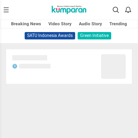
Breaking News
Video Story
Audio Story
Trending
SATU Indonesia Awards
Green Initiative
Sedang memuat...
Sedang memuat...
S