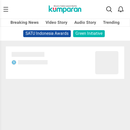
Breaking News
Video Story
Audio Story
Trending
SATU Indonesia Awards
Green Initiative
Sedang memuat...
Sedang memuat...
S