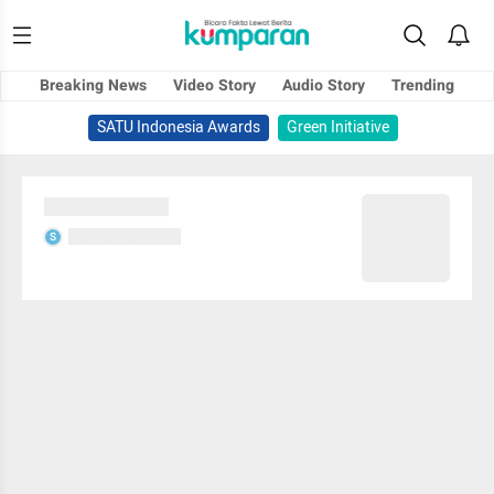
Breaking News
Video Story
Audio Story
Trending
SATU Indonesia Awards
Green Initiative
Sedang memuat...
Sedang memuat...
S