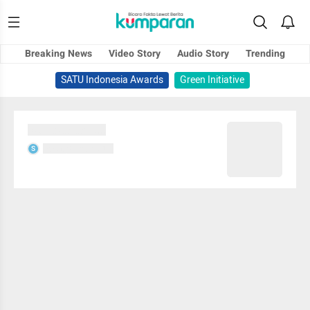
Breaking News
Video Story
Audio Story
Trending
SATU Indonesia Awards
Green Initiative
Sedang memuat...
Sedang memuat...
S